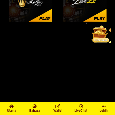
×
Utama
Bahasa
Wallet
LiveChat
Lebih