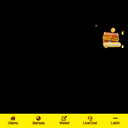
×
Utama
Bahasa
Wallet
LiveChat
Lebih