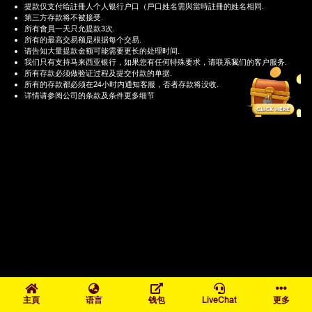
提款仅支付给註冊人个人银行户口（戶口姓名需與當時註冊的姓名相同.
第三方存款将不被接受.
所有會員一天只允提款3次.
所有的最高交易额是根据每个交易.
请告知大量提款金额可能需要更长的处理时间.
×
我们只有支持马来西亚银行，如果您有任何特殊要求，请联系我们的客户服务.
所有存款必须做验证过程及提交付款的单据.
所有的存款都必须在24小时内通知客服，否者存款将没收.
详情请参阅公司的条款及条件更多细节
主頁
语言
钱包
LiveChat
更多